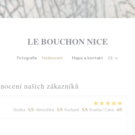
LE BOUCHON NICE
Fotografie
Hodnocení
Mapa a kontakt
CS
((otevře se v novém okně))
nocení našich zákazníků
Služba
:
5
/5
Atmosféra
:
5
/5
Kuchyně
:
5
/5
Kvalita / Cena
:
4
/5