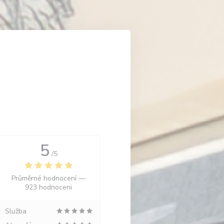
5
/5
Průměrné hodnocení —
923 hodnoceni
Služba