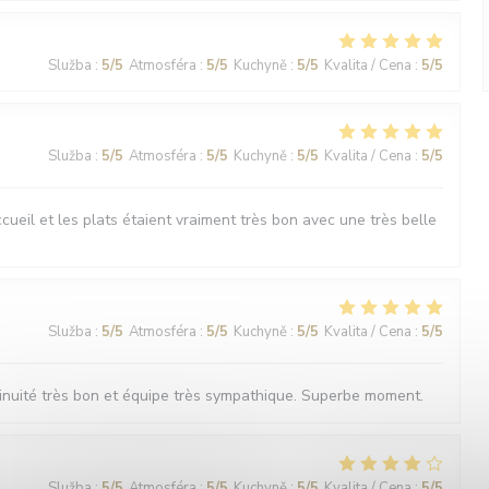
Služba
:
5
/5
Atmosféra
:
5
/5
Kuchyně
:
5
/5
Kvalita / Cena
:
5
/5
Služba
:
5
/5
Atmosféra
:
5
/5
Kuchyně
:
5
/5
Kvalita / Cena
:
5
/5
ueil et les plats étaient vraiment très bon avec une très belle
Služba
:
5
/5
Atmosféra
:
5
/5
Kuchyně
:
5
/5
Kvalita / Cena
:
5
/5
nuité très bon et équipe très sympathique. Superbe moment.
Služba
:
5
/5
Atmosféra
:
5
/5
Kuchyně
:
5
/5
Kvalita / Cena
:
5
/5