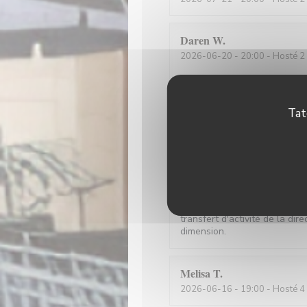
Daren
W
2026-06-20
- 20:00 - Hosté 2
Fantastic food at reasonable
Tat
M. Hubert LASSERRE
L
2026-06-19
- 12:00 - Hosté 2
Toujours aussi délicieux. Des 
souriant et attentionné, un e
transfert d'activité de la d
dimension.
Melisa
T
2026-06-16
- 19:00 - Hosté 4