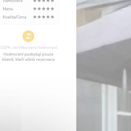
Atmosféra
Menu
Kvalita/Cena
100% certifikovaná hodnocení
Hodnocení poskytují pouze
klienti, kteří učinili rezervace