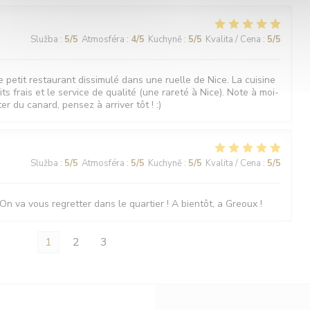
Služba
:
5
/5
Atmosféra
:
4
/5
Kuchyně
:
5
/5
Kvalita / Cena
:
5
/5
 petit restaurant dissimulé dans une ruelle de Nice. La cuisine
ts frais et le service de qualité (une rareté à Nice). Note à moi-
r du canard, pensez à arriver tôt ! :)
Služba
:
5
/5
Atmosféra
:
5
/5
Kuchyně
:
5
/5
Kvalita / Cena
:
5
/5
On va vous regretter dans le quartier ! A bientôt, a Greoux !
1
2
3