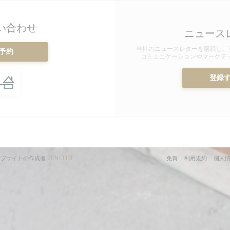
い合わせ
ニュース
当社のニュースレターを購読し、
予約
コミュニケーションやマーケテ
登録
((新しいウィンドウで開きます))
((新しいウィンドウで
((新しい
ンウェブサイトの作成者
ZENCHEF
免責
利用規約
個人