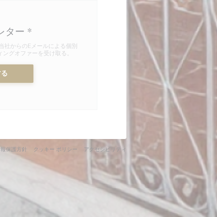
レター
*
当社からのEメールによる個別
ィングオファーを受け取る。
する
開きます))
ウィンドウで開きます))
((新しいウィンドウで開きます))
((新しいウィンドウで開きます))
((新しいウィンドウで開きます))
情報保護方針
クッキー ポリシー
アクセシビリティ