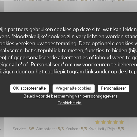
2
Service
:
5
/5
Atmosfeer
:
5
/5
Keuken
:
5
/5
Kwaliteit / Prijs
:
5
/5
ijn partners gebruiken cookies op deze site, wat kan leide
ns. 'Noodzakelijke' cookies zijn verplicht en worden stand
 prices. Very friendly and lovely ambience
ookies vereisen uw toestemming. Deze optionele cookies
nalyseren, het sitepubliek te meten, functies te bieden (bij
n) of gepersonaliseerde advertenties of inhoud weer te ge
Le Bouchon Nice
Weiger alle' of 'Personaliseer' om uw voorkeuren te behere
2
Service
:
5
/5
Atmosfeer
:
5
/5
Keuken
:
5
/5
Kwaliteit / Prijs
:
5
/5
zigen door op het cookiepictogram linksonder op de sitepa
plats traditionnels variés et riches en goût, un service très
OK, accepteer alle
Weiger alle cookies
Personaliseer
xcellent rapport qualité-prix. Nous regrettons le prochain
Beleid voor de bescherming van persoonsgegevens
irection actuelle et espérons des successeurs de la même
Cookiebeleid
4
Service
:
5
/5
Atmosfeer
:
5
/5
Keuken
:
5
/5
Kwaliteit / Prijs
:
5
/5