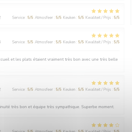
2
Service
:
5
/5
Atmosfeer
:
5
/5
Keuken
:
5
/5
Kwaliteit / Prijs
:
5
/5
4
Service
:
5
/5
Atmosfeer
:
5
/5
Keuken
:
5
/5
Kwaliteit / Prijs
:
5
/5
ueil et les plats étaient vraiment très bon avec une très belle
2
Service
:
5
/5
Atmosfeer
:
5
/5
Keuken
:
5
/5
Kwaliteit / Prijs
:
5
/5
nuité très bon et équipe très sympathique. Superbe moment.
2
Service
:
5
/5
Atmosfeer
:
5
/5
Keuken
:
5
/5
Kwaliteit / Prijs
:
5
/5