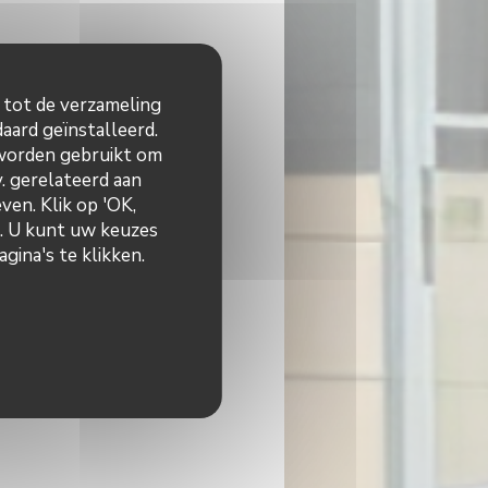
n tot de verzameling
aard geïnstalleerd.
 worden gebruikt om
v. gerelateerd aan
ven. Klik op 'OK,
n. U kunt uw keuzes
gina's te klikken.