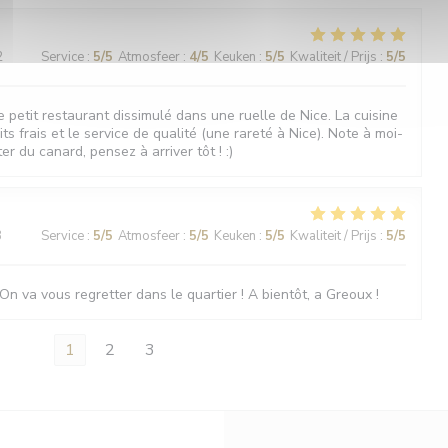
2
Service
:
5
/5
Atmosfeer
:
4
/5
Keuken
:
5
/5
Kwaliteit / Prijs
:
5
/5
 petit restaurant dissimulé dans une ruelle de Nice. La cuisine
ts frais et le service de qualité (une rareté à Nice). Note à moi-
r du canard, pensez à arriver tôt ! :)
3
Service
:
5
/5
Atmosfeer
:
5
/5
Keuken
:
5
/5
Kwaliteit / Prijs
:
5
/5
On va vous regretter dans le quartier ! A bientôt, a Greoux !
1
2
3