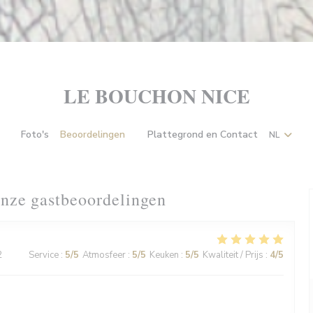
LE BOUCHON NICE
Foto's
Beoordelingen
Plattegrond en Contact
NL
((opent in een nieuw venster))
nze gastbeoordelingen
2
Service
:
5
/5
Atmosfeer
:
5
/5
Keuken
:
5
/5
Kwaliteit / Prijs
:
4
/5