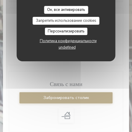
Le Bouchon Nice
Ок, все активировать
Место
Запретить использование cookies
Персонализировать
((открывается 
34 Rue Mgr Alfred Daumas 06300 Nice
Политика конфиденциальности
04 93 01 72 19
undefined
Facebook ((открывается в нов
Связь с нами
Забронировать столик