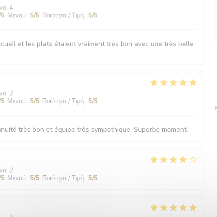
νοι 4
/5
Μενού
:
5
/5
Ποιότητα / Τιμή
:
5
/5
ueil et les plats étaient vraiment très bon avec une très belle
νοι 2
/5
Μενού
:
5
/5
Ποιότητα / Τιμή
:
5
/5
nuité très bon et équipe très sympathique. Superbe moment.
νοι 2
/5
Μενού
:
5
/5
Ποιότητα / Τιμή
:
5
/5