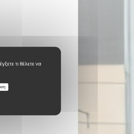
γξετε τι θέλετε να
υση