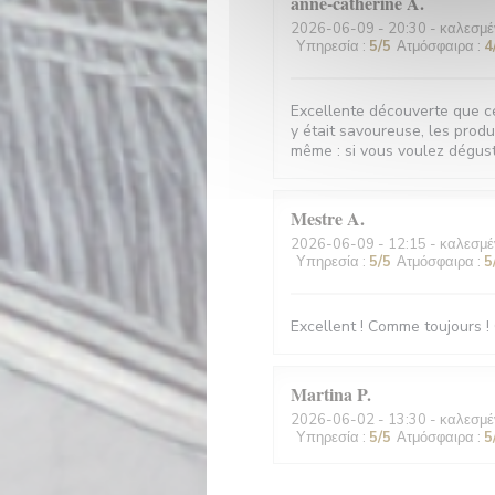
anne-catherine
A
2026-06-09
- 20:30 - καλεσμέ
Υπηρεσία
:
5
/5
Ατμόσφαιρα
:
4
Excellente découverte que ce
y était savoureuse, les produi
même : si vous voulez déguste
Mestre
A
2026-06-09
- 12:15 - καλεσμέ
Υπηρεσία
:
5
/5
Ατμόσφαιρα
:
5
Excellent ! Comme toujours ! 
Martina
P
2026-06-02
- 13:30 - καλεσμέ
Υπηρεσία
:
5
/5
Ατμόσφαιρα
:
5