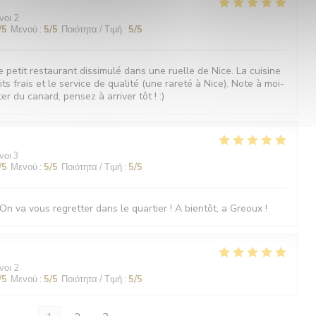
νοι 2
/5
Μενού
:
5
/5
Ποιότητα / Τιμή
:
5
/5
 petit restaurant dissimulé dans une ruelle de Nice. La cuisine
ts frais et le service de qualité (une rareté à Nice). Note à moi-
r du canard, pensez à arriver tôt ! :)
νοι 3
/5
Μενού
:
5
/5
Ποιότητα / Τιμή
:
5
/5
On va vous regretter dans le quartier ! A bientôt, a Greoux !
νοι 2
/5
Μενού
:
5
/5
Ποιότητα / Τιμή
:
5
/5