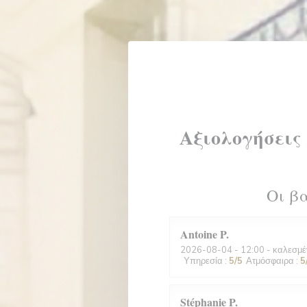
Πίνακας διαχείρισης "Μπισκότων" (Cookies)
Αξιολογήσεις
Οι β
Antoine
P
2026-08-04
- 12:00 - καλεσμέ
Υπηρεσία
:
5
/5
Ατμόσφαιρα
:
5
Stéphanie
P