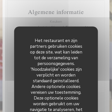
Algemene informatie
Keuken
vers product, traditioneel, Eigengemaakt
Soort bedrijf
Het restaurant en zijn
Traditioneel restaurant
partners gebruiken cookies
op deze site, wat kan leiden
Diensten
tot de verzameling van
Kamer met airconditioning, Terras
persoonsgegevens.
Betaalmethoden
'Noodzakelijke' cookies zijn
Zonder contact, Apple Pay, Eurocard / Mastercard,
verplicht en worden
restaurant van Titres, Contant geld, Visa,
standaard geïnstalleerd.
Vakantiecheques, Debetkaart
Andere optionele cookies
vereisen uw toestemming.
Deze optionele cookies
Openingstijden
worden gebruikt om uw
navigatie te analyseren, het