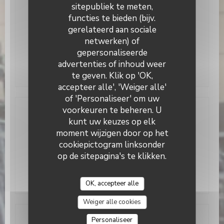
sitepubliek te meten,
Maandag
Gesloten
functies te bieden (bijv.
gerelateerd aan sociale
Din
-
Zat
12:00 - 14:00
19:00 - 21:30
•
netwerken) of
Le Bouchon Nice
gepersonaliseerde
Zondag
Gesloten
advertenties of inhoud weer
te geven. Klik op 'OK,
accepteer alle', 'Weiger alle'
of 'Personaliseer' om uw
voorkeuren te beheren. U
Locatie
kunt uw keuzes op elk
moment wijzigen door op het
((opent in een 
34 Rue Mgr Alfred Daumas 06300 Nice
cookiepictogram linksonder
04 93 01 72 19
op de sitepagina's te klikken.
Facebook ((opent in een nieuw v
OK, accepteer alle
Weiger alle cookies
Personaliseer