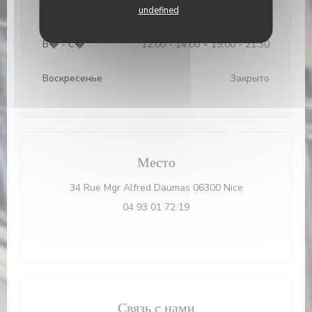
Понедельник
Закрыто
undefined
В�
-
С�
12:00 - 14:00
19:00 - 21:30
•
Воскресенье
Закрыто
Место
((открывается 
34 Rue Mgr Alfred Daumas 06300 Nice
04 93 01 72 19
Facebook ((открывается в нов
Связь с нами