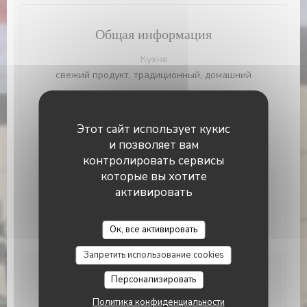
Общая информация
Кухня
свежий продукт, традиционный, домашний
Тип заведения
Традиционный ресторан
Этот сайт использует кукис
Услуги
и позволяет вам
Номер с кондиционером, терраса
контролировать сервисы
которые вы хотите
Способы оплаты
активировать
Без контакта, Apple Pay, Eurocard / Mastercard,
ресторан Titres, Денежные средства, виза,
Le Bouchon Nice
Праздничные ваучеры, Дебетовая карточка
Ок, все активировать
Запретить использование cookies
Часы работы
Персонализировать
Политика конфиденциальности