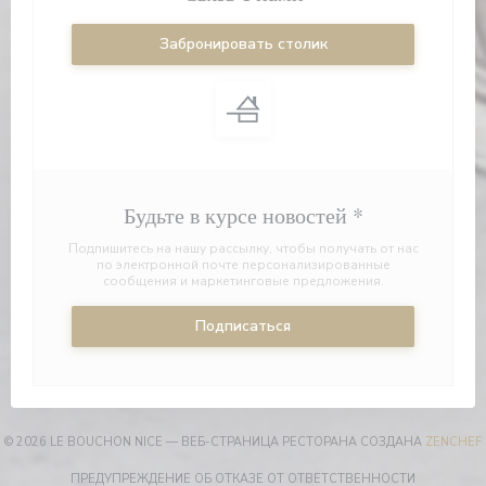
Забронировать столик
Будьте в курсе новостей
*
Подпишитесь на нашу рассылку, чтобы получать от нас
по электронной почте персонализированные
сообщения и маркетинговые предложения.
Подписаться
© 2026 LE BOUCHON NICE — ВЕБ-СТРАНИЦА РЕСТОРАНА СОЗДАНА
ZENCHEF
((ОТКРЫВА
ПРЕДУПРЕЖДЕНИЕ ОБ ОТКАЗЕ ОТ ОТВЕТСТВЕННОСТИ