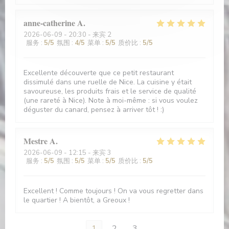
anne-catherine
A
2026-06-09
- 20:30 - 来宾 2
服务
:
5
/5
氛围
:
4
/5
菜单
:
5
/5
质价比
:
5
/5
Excellente découverte que ce petit restaurant
dissimulé dans une ruelle de Nice. La cuisine y était
savoureuse, les produits frais et le service de qualité
(une rareté à Nice). Note à moi-même : si vous voulez
déguster du canard, pensez à arriver tôt ! :)
Mestre
A
2026-06-09
- 12:15 - 来宾 3
服务
:
5
/5
氛围
:
5
/5
菜单
:
5
/5
质价比
:
5
/5
Excellent ! Comme toujours ! On va vous regretter dans
le quartier ! A bientôt, a Greoux !
1
2
3