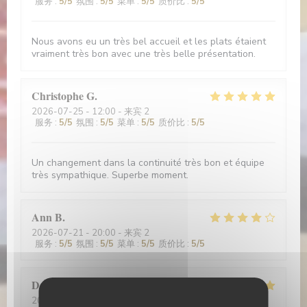
服务
:
5
/5
氛围
:
5
/5
菜单
:
5
/5
质价比
:
5
/5
Nous avons eu un très bel accueil et les plats étaient
vraiment très bon avec une très belle présentation.
Christophe
G
2026-07-25
- 12:00 - 来宾 2
服务
:
5
/5
氛围
:
5
/5
菜单
:
5
/5
质价比
:
5
/5
Un changement dans la continuité très bon et équipe
très sympathique. Superbe moment.
Ann
B
2026-07-21
- 20:00 - 来宾 2
服务
:
5
/5
氛围
:
5
/5
菜单
:
5
/5
质价比
:
5
/5
Daren
W
2026-06-20
- 20:00 - 来宾 2