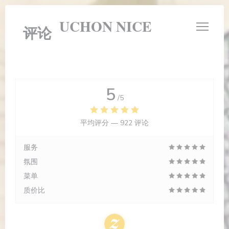
Cookie管理面板
LE BOUCHON NICE
评论
5
/5
平均评分 —
922 评论
服务
氛围
菜单
质价比