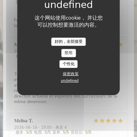
服务
:
5
/5
氛围
:
5
/5
菜单
:
5
/5
质价比
:
5
/5
这个网站使用cookie， 并让您
Fantastic food at reasonable prices. Very friendly and
可以控制想要激活的内容。
lovely ambience
Le Bouchon Nice
好的，全部接受
M. Hubert LASSERRE
L
2026-06-19
- 12:00 - 来宾 2
禁用
服务
:
5
/5
氛围
:
5
/5
菜单
:
5
/5
质价比
:
5
/5
个性化
Toujours aussi délicieux. Des plats traditionnels variés
保密政策
et riches en goût, un service très souriant et
undefined
attentionné, un excellent rapport qualité-prix. Nous
regrettons le prochain transfert d'activité de la
direction actuelle et espérons des successeurs de la
même dimension.
Melisa
T
2026-06-16
- 19:00 - 来宾 4
服务
:
5
/5
氛围
:
5
/5
菜单
:
5
/5
质价比
:
5
/5