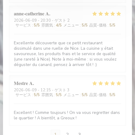
anne-catherine
A
2026-06-09
- 20:30 - ゲスト 2
サービス
:
5
/5
雰囲気
:
4
/5
メニュー
:
5
/5
品質-価格
:
5
/5
Excellente découverte que ce petit restaurant
dissimulé dans une ruelle de Nice. La cuisine y était
savoureuse, les produits frais et le service de qualité
(une rareté à Nice). Note à moi-même : si vous voulez
déguster du canard, pensez à arriver tôt ! :)
Mestre
A
2026-06-09
- 12:15 - ゲスト 3
サービス
:
5
/5
雰囲気
:
5
/5
メニュー
:
5
/5
品質-価格
:
5
/5
Excellent ! Comme toujours ! On va vous regretter dans
le quartier ! A bientôt, a Greoux !
1
2
3