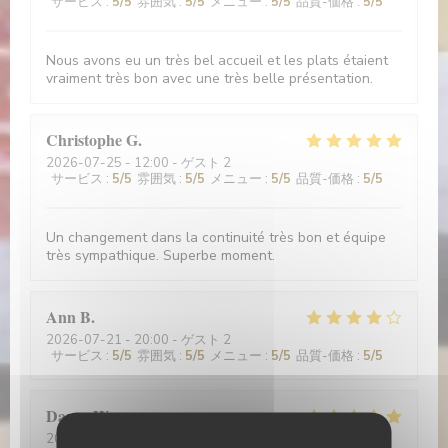
サービス
:
5
/5
雰囲気
:
5
/5
メニュー
:
5
/5
品質-価格
:
5
/5
Nous avons eu un très bel accueil et les plats étaient
vraiment très bon avec une très belle présentation.
Christophe
G
2026-07-25
- 12:00 - ゲスト 2
サービス
:
5
/5
雰囲気
:
5
/5
メニュー
:
5
/5
品質-価格
:
5
/5
Un changement dans la continuité très bon et équipe
très sympathique. Superbe moment.
Ann
B
2026-07-21
- 20:00 - ゲスト 2
サービス
:
5
/5
雰囲気
:
5
/5
メニュー
:
5
/5
品質-価格
:
5
/5
Daren
W
2026-06-20
- 20:00 - ゲスト 2