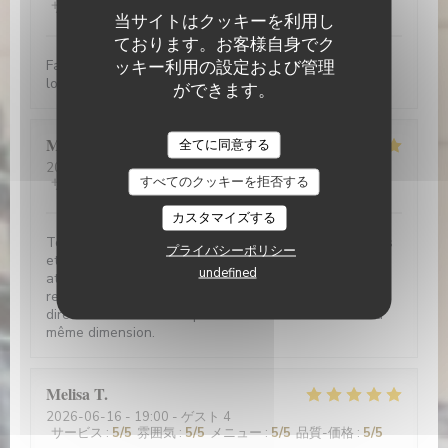
サービス
:
5
/5
雰囲気
:
5
/5
メニュー
:
5
/5
品質-価格
:
5
/5
当サイトはクッキーを利用し
ております。お客様自身でク
ッキー利用の設定および管理
Fantastic food at reasonable prices. Very friendly and
lovely ambience
ができます。
Le Bouchon Nice
M. Hubert LASSERRE
L
全てに同意する
2026-06-19
- 12:00 - ゲスト 2
すべてのクッキーを拒否する
サービス
:
5
/5
雰囲気
:
5
/5
メニュー
:
5
/5
品質-価格
:
5
/5
カスタマイズする
Toujours aussi délicieux. Des plats traditionnels variés
プライバシーポリシー
et riches en goût, un service très souriant et
undefined
attentionné, un excellent rapport qualité-prix. Nous
regrettons le prochain transfert d'activité de la
direction actuelle et espérons des successeurs de la
même dimension.
Melisa
T
2026-06-16
- 19:00 - ゲスト 4
サービス
:
5
/5
雰囲気
:
5
/5
メニュー
:
5
/5
品質-価格
:
5
/5