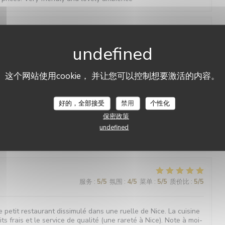
服务
:
5
/5
氛围
:
5
/5
菜单
:
5
/5
质价比
:
5
/5
plats traditionnels variés et riches en goût, un service très
这个网站使用cookie， 并让您可以控制想要激活的内容。
xcellent rapport qualité-prix. Nous regrettons le prochain
Le Bouchon Nice
irection actuelle et espérons des successeurs de la même
好的，全部接受
禁用
个性化
保密政策
undefined
服务
:
5
/5
氛围
:
5
/5
菜单
:
5
/5
质价比
:
5
/5
服务
:
5
/5
氛围
:
4
/5
菜单
:
5
/5
质价比
:
5
/5
 petit restaurant dissimulé dans une ruelle de Nice. La cuisine
ts frais et le service de qualité (une rareté à Nice). Note à moi-