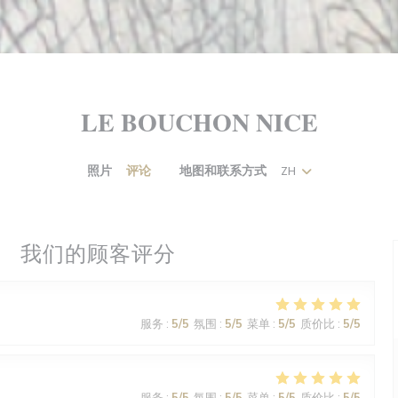
LE BOUCHON NICE
照片
评论
地图和联系方式
ZH
((在新窗口中打开))
我们的顾客评分
服务
:
5
/5
氛围
:
5
/5
菜单
:
5
/5
质价比
:
5
/5