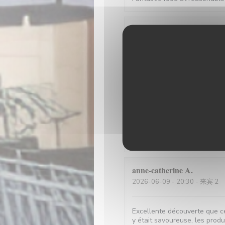
M. Hubert LASSERRE
L
2026-06-19
- 12:00 - 来宾 2
Toujours aussi délicieux. Des 
souriant et attentionné, un e
transfert d'activité de la d
dimension.
Melisa
T
2026-06-16
- 19:00 - 来宾 4
anne-catherine
A
2026-06-09
- 20:30 - 来宾 2
Excellente découverte que ce
y était savoureuse, les produi