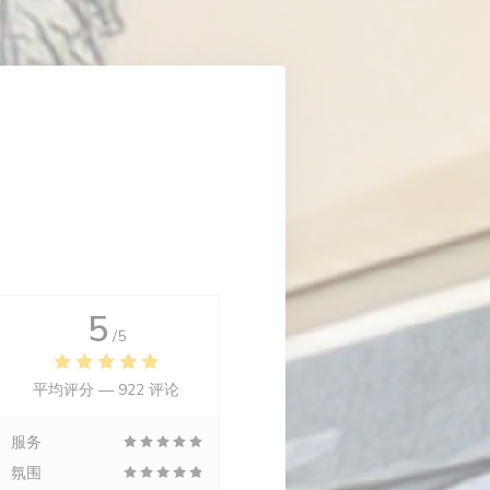
5
/5
平均评分 —
922 评论
服务
氛围