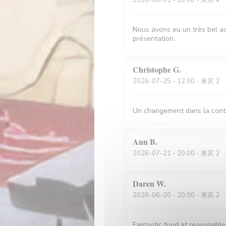
2026-08-01
- 20:00 - 来宾 4
Nous avons eu un très bel acc
présentation.
Christophe
G
2026-07-25
- 12:00 - 来宾 2
Un changement dans la conti
Ann
B
2026-07-21
- 20:00 - 来宾 2
Daren
W
2026-06-20
- 20:00 - 来宾 2
Fantastic food at reasonable