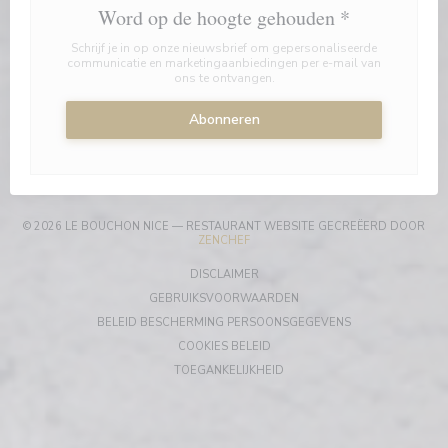
Word op de hoogte gehouden
*
Schrijf je in op onze nieuwsbrief om gepersonaliseerde
communicatie en marketingaanbiedingen per e-mail van
ons te ontvangen.
Abonneren
© 2026 LE BOUCHON NICE — RESTAURANT WEBSITE GECREËERD DOOR
((OPENT IN EEN NIEUW VENSTER))
ZENCHEF
((OPENT IN EEN NIEUW VENSTER))
DISCLAIMER
((OPENT IN EEN NIEUW VEN
GEBRUIKSVOORWAARDEN
((OPENT IN EEN 
BELEID BESCHERMING PERSOONSGEGEVENS
((OPENT IN EEN NIEUW VENSTER
COOKIES BELEID
((OPENT IN EEN NIEUW VENST
TOEGANKELIJKHEID