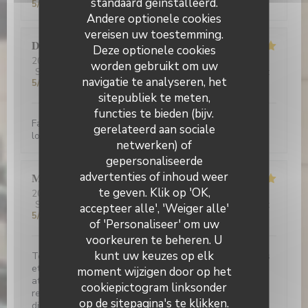
standaard geïnstalleerd.
5
/5
Andere optionele cookies
vereisen uw toestemming.
Daren
W
Deze optionele cookies
2026-06-20
- 20:00 - Gasten 2
worden gebruikt om uw
Service
:
5
/5
Atmosfeer
:
5
/5
Keuken
:
5
/5
Kwaliteit / Prijs
:
navigatie te analyseren, het
5
/5
sitepubliek te meten,
functies te bieden (bijv.
Fantastic food at reasonable prices. Very friendly and
gerelateerd aan sociale
lovely ambience
netwerken) of
Le Bouchon Nice
gepersonaliseerde
advertenties of inhoud weer
M. Hubert LASSERRE
L
te geven. Klik op 'OK,
2026-06-19
- 12:00 - Gasten 2
Service
:
5
/5
Atmosfeer
:
5
/5
Keuken
:
5
/5
Kwaliteit / Prijs
:
accepteer alle', 'Weiger alle'
5
/5
of 'Personaliseer' om uw
voorkeuren te beheren. U
kunt uw keuzes op elk
Toujours aussi délicieux. Des plats traditionnels variés
et riches en goût, un service très souriant et
moment wijzigen door op het
attentionné, un excellent rapport qualité-prix. Nous
cookiepictogram linksonder
regrettons le prochain transfert d'activité de la
op de sitepagina's te klikken.
direction actuelle et espérons des successeurs de la