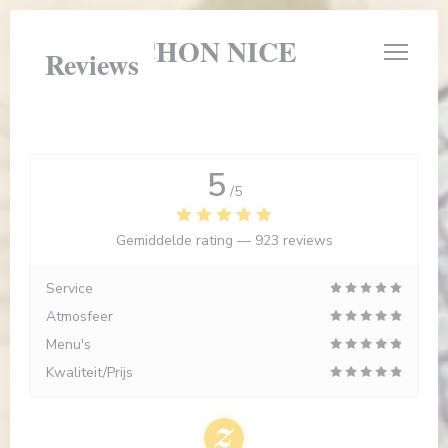
Cookies beheer paneel
LE BOUCHON NICE
Reviews
5
/5
Gemiddelde rating —
923 reviews
Service
Atmosfeer
Menu's
Kwaliteit/Prijs